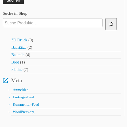
Suche in Shop
9
3D Druck
9
Produkte
2
Baustätze
2
Produkte
4
Bauteile
4
Produkte
1
Boot
1
Produkt
7
Platine
7
Produkte
Meta
Anmelden
Eintrags-Feed
Kommentar-Feed
WordPress.org