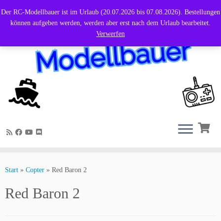
Der RC-Modellbauer ist im Urlaub (20.07.2026 bis 07.08.2026). Bestellungen
können aufgeben werden, werden aber erst nach dem Urlaub bearbeitet.
Verwerfen
Zum
Inhalt
Start
»
Copter
»
Red Baron 2
springen
Red Baron 2