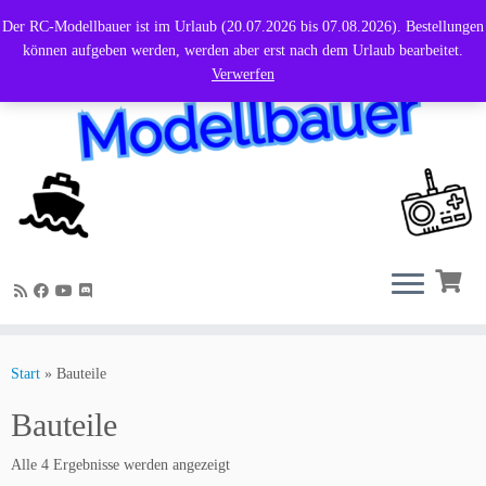
Der RC-Modellbauer ist im Urlaub (20.07.2026 bis 07.08.2026). Bestellungen
können aufgeben werden, werden aber erst nach dem Urlaub bearbeitet.
Verwerfen
Zum
Inhalt
Start
»
Bauteile
springen
Bauteile
Alle 4 Ergebnisse werden angezeigt