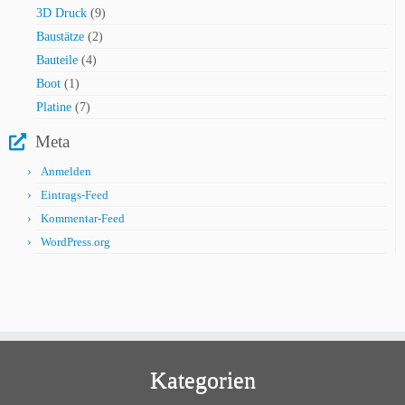
9
3D Druck
9
Produkte
2
Baustätze
2
Produkte
4
Bauteile
4
Produkte
1
Boot
1
Produkt
7
Platine
7
Produkte
Meta
Anmelden
Eintrags-Feed
Kommentar-Feed
WordPress.org
Kategorien