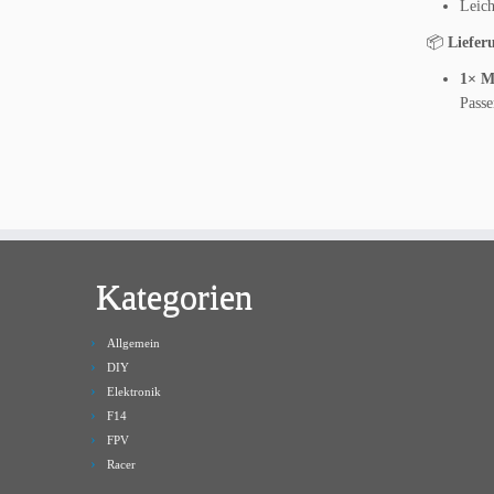
Leich
📦
Liefer
1× M
Pass
Kategorien
Allgemein
DIY
Elektronik
F14
FPV
Racer