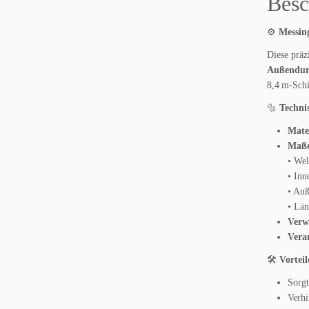
Besc
⚙️
Messin
Diese präz
Außendur
8,4 m-Schi
🔩
Techni
Mate
Maß
• We
• In
• Au
• Lä
Verw
Vera
🛠️
Vorteil
Sorgt
Verhi