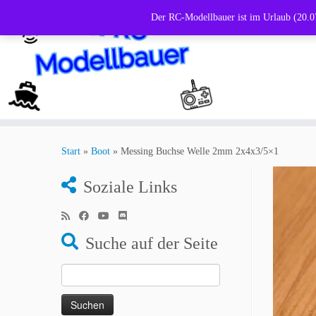
Der RC-Modellbauer ist im Urlaub (20.07
Zum
Inhalt
Start
»
Boot
»
Messing Buchse Welle 2mm 2x4x3/5×1
springen
Soziale Links
Suche auf der Seite
Suchen
nach: