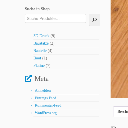
Suche in Shop
9
3D Druck
9
Produkte
2
Baustätze
2
Produkte
4
Bauteile
4
Produkte
1
Boot
1
Produkt
7
Platine
7
Produkte
Meta
Anmelden
Eintrags-Feed
Kommentar-Feed
Besch
WordPress.org