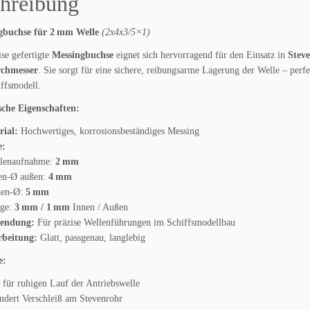
hreibung
2
m
m
gbuchse für 2 mm Welle
(2x4x3/5×1)
2
ise gefertigte
Messingbuchse
eignet sich hervorragend für den Einsatz in
Stev
x
chmesser
. Sie sorgt für eine sichere, reibungsarme Lagerung der Welle – perf
4
ffsmodell.
x
3/
sche Eigenschaften:
5
rial:
Hochwertiges, korrosionsbeständiges Messing
x
e:
1
llenaufnahme:
2 mm
M
nen-Ø außen:
4 mm
e
ßen-Ø:
5 mm
n
nge:
3 mm / 1 mm
Innen / Außen
g
endung:
Für präzise Wellenführungen im Schiffsmodellbau
e
rbeitung:
Glatt, passgenau, langlebig
e:
 für ruhigen Lauf der Antriebswelle
ndert Verschleiß am Stevenrohr