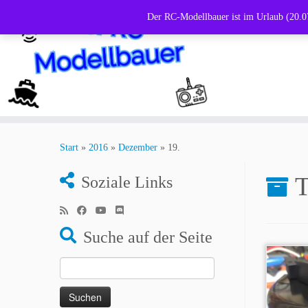
Der RC-Modellbauer ist im Urlaub (20.07
Zum
Inhalt
Start
»
2016
»
Dezember
»
19.
springen
T
Soziale Links
Suche auf der Seite
Suchen
nach: