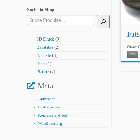
Suche in Shop
Fat
9
3D Druck
9
Produkte
2
Dieser E
Baustätze
2
Produkte
FPV
4
Bauteile
4
Produkte
1
Boot
1
Produkt
7
Platine
7
Produkte
Meta
Anmelden
Eintrags-Feed
Kommentar-Feed
WordPress.org