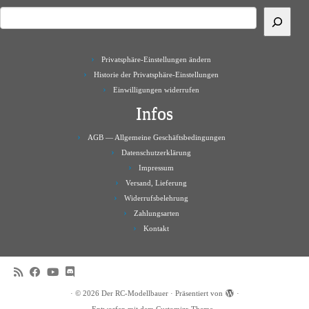
Privatsphäre-Einstellungen ändern
Historie der Privatsphäre-Einstellungen
Einwilligungen widerrufen
Infos
AGB — Allgemeine Geschäftsbedingungen
Datenschutzerklärung
Impressum
Versand, Lieferung
Widerrufsbelehrung
Zahlungsarten
Kontakt
·
© 2026
Der RC-Modellbauer
·
Präsentiert von
·