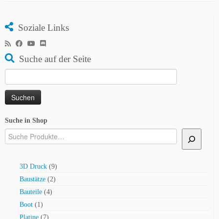
Soziale Links
Suche auf der Seite
Suchen
nach:
Suche in Shop
9
3D Druck
9
Produkte
2
Baustätze
2
Produkte
4
Bauteile
4
Produkte
1
Boot
1
Produkt
7
Platine
7