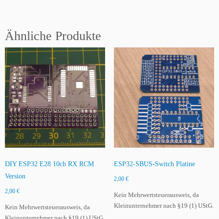
N
e
g
Ähnliche Produkte
a
t
i
v
e
s
c
h
a
l
t
e
DIY ESP32 E28 10ch RX RCM
ESP32-SBUS-Switch Platine
n
Version
2,00
€
d
M
2,00
€
Kein Mehrwertsteuerausweis, da
e
Kleinunternehmer nach §19 (1) UStG.
Kein Mehrwertsteuerausweis, da
n
Kleinunternehmer nach §19 (1) UStG.