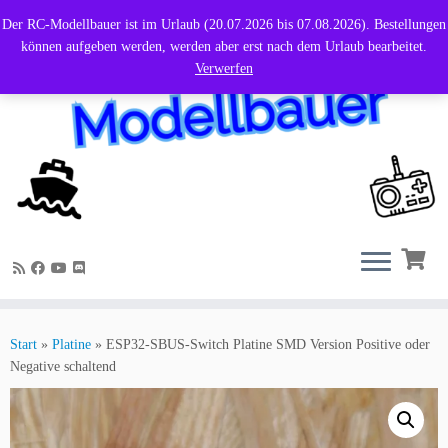
Der RC-Modellbauer ist im Urlaub (20.07.2026 bis 07.08.2026). Bestellungen
können aufgeben werden, werden aber erst nach dem Urlaub bearbeitet.
Verwerfen
Zum
Inhalt
Start
»
Platine
»
ESP32-SBUS-Switch Platine SMD Version Positive oder
springen
Negative schaltend