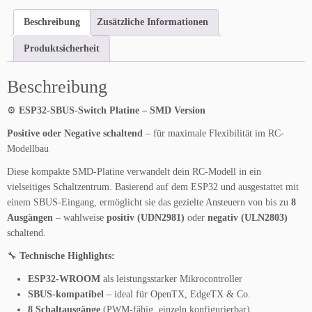
-
Beschreibung
Zusätzliche Informationen
S
B
Produktsicherheit
U
S
Beschreibung
-
S
⚙️
ESP32-SBUS-Switch Platine – SMD Version
w
i
Positive oder Negative schaltend
– für maximale Flexibilität im RC-
t
Modellbau
c
Diese kompakte SMD-Platine verwandelt dein RC-Modell in ein
h
vielseitiges Schaltzentrum. Basierend auf dem ESP32 und ausgestattet mit
P
einem SBUS-Eingang, ermöglicht sie das gezielte Ansteuern von bis zu
8
l
Ausgängen
– wahlweise
positiv (UDN2981)
oder
negativ (ULN2803)
a
schaltend.
t
i
🔧
Technische Highlights:
n
ESP32-WROOM
als leistungsstarker Mikrocontroller
e
SBUS-kompatibel
– ideal für OpenTX, EdgeTX & Co.
S
8 Schaltausgänge
(PWM-fähig, einzeln konfigurierbar)