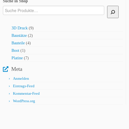
Suche in Shop
9
3D Druck
9
Produkte
2
Baustätze
2
Produkte
4
Bauteile
4
Produkte
1
Boot
1
Produkt
7
Platine
7
Produkte
Meta
Anmelden
Eintrags-Feed
Kommentar-Feed
WordPress.org