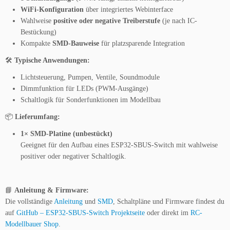
M
WiFi-Konfiguration
über integriertes Webinterface
D
Wahlweise
positive oder negative Treiberstufe
(je nach IC-
V
Bestückung)
e
Kompakte
SMD-Bauweise
für platzsparende Integration
r
s
🛠️
Typische Anwendungen:
i
Lichtsteuerung, Pumpen, Ventile, Soundmodule
o
Dimmfunktion für LEDs (PWM-Ausgänge)
n
Schaltlogik für Sonderfunktionen im Modellbau
P
o
📦
Lieferumfang:
s
1× SMD-Platine (unbestückt)
i
Geeignet für den Aufbau eines ESP32-SBUS-Switch mit wahlweise
t
positiver oder negativer Schaltlogik.
i
v
e
📘
Anleitung & Firmware:
o
Die vollständige
Anleitung
und
SMD
, Schaltpläne und Firmware findest du
d
auf
GitHub – ESP32-SBUS-Switch Projektseite
oder direkt im
RC-
e
Modellbauer Shop
.
r