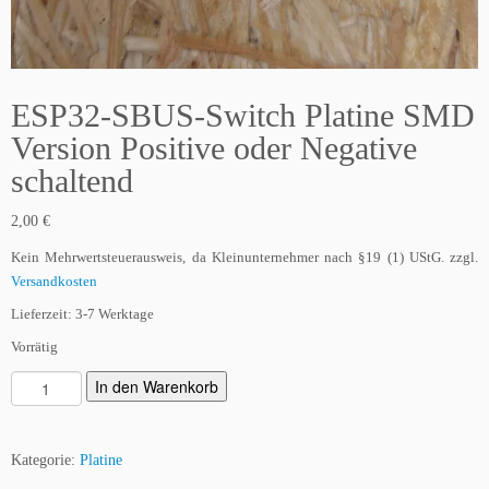
ESP32-SBUS-Switch Platine SMD
Version Positive oder Negative
schaltend
2,00
€
Kein Mehrwertsteuerausweis, da Kleinunternehmer nach §19 (1) UStG.
zzgl.
Versandkosten
Lieferzeit:
3-7 Werktage
Vorrätig
E
In den Warenkorb
S
P
3
Kategorie:
Platine
2