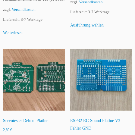
zzgl.
Versandkosten
g
e
zzgl.
Versandkosten
Lieferzeit:
3-7 Werktage
Lieferzeit:
3-7 Werktage
Dieses
Ausführung wählen
Produkt
Weiterlesen
weist
mehrere
Varianten
auf.
Die
Optionen
können
auf
der
Produktseite
gewählt
werden
Servotester Deluxe Platine
ESP32 RC-Sound Platine V3
Fehler GND
2,60
€